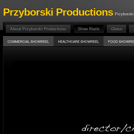
Przyborski Productions
Przyborski
About Przyborski Productions
Show Reels
Glenn
COMMERCIAL SHOWREEL
HEALTHCARE SHOWREEL
FOOD SHOWRE